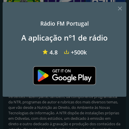
Rádio FM Portugal
Rádio Portugal +
Rádio Atlântida
Rádio Azul
A aplicação nº1 de rádio
NTR - Network Radio
4.8
+500k
A Rádio que se distingue na Rede
A NTR, nasceu da vontade de alguns ex-radialistas em recuperar o
espírito das Rádios com programas de autor. O enfoque da rádio
são as temáticas nas áreas da música e das diversas artes e
espetáculos, privilegiando a sua informação e divulgação nessas
vertentes. Fazem parte, também, da componente programática
da NTR, programas de autor e rubricas dos mais diversos temas,
que vão desde a Nutrição ao Direito, do Ambiente às Novas
Tecnologias de Informação. A NTR dispõe de instalações próprias
em Odivelas, com dois estúdios, um dedicado à emissão em
direto e outro dedicado á gravação e produção dos conteúdos da