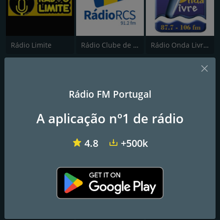
Rádio Limite
Rádio Clube de Sintra
Rádio Onda Livre Macedense
Rádio FM Portugal
A aplicação nº1 de rádio
Radioeste
Rádio Caria
ABC Portugal
4.8
+500k