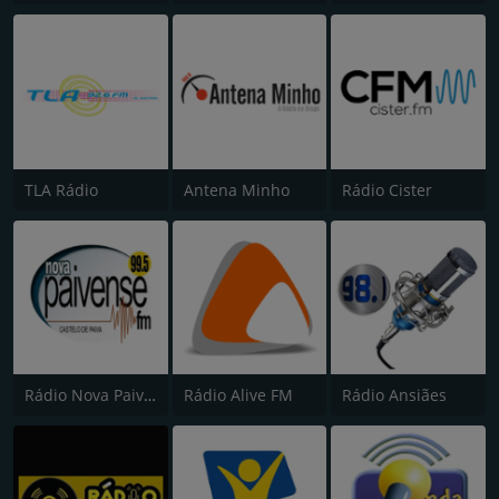
TLA Rádio
Antena Minho
Rádio Cister
Rádio Nova Paivense FM
Rádio Alive FM
Rádio Ansiães