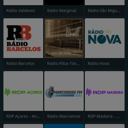
Rádio Valdevez
Rádio Marginal
Rádio São Miguel 93.5
Rádio Barcelos
Rádio Riba–Távora
Rádio Nova
RDP Açores - Antena 1
Rádio Marcoense
RDP Madeira - Antena 1