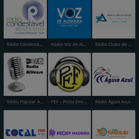
Rádio Condestável
Rádio Voz de Alenquer
Rádio Clube de Arganil
Rádio Popular Afifense
PEF – Posto Emissor do Funchal (Canal 2)
Rádio Águia Azul