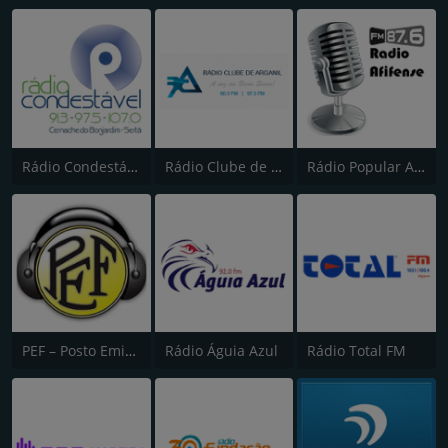
Rádio Condestável
Rádio Clube de Arganil
Rádio Popular Afifense
PEF – Posto Emissor do Funchal (Canal 2)
Rádio Águia Azul
Rádio Total FM