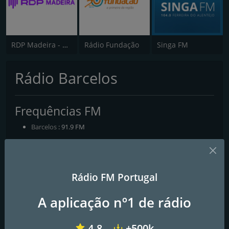
RDP Madeira - Antena 3
Rádio Fundação
Singa FM
Rádio Barcelos
Frequências FM
Barcelos
: 91.9 FM
Contactos
Página Web:
http://radiobarcelos.com.pt/
Rádio FM Portugal
A aplicação nº1 de rádio
4.8
+500k