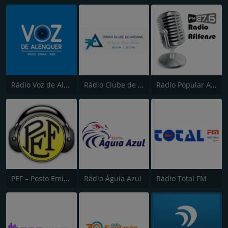
Rádio Voz de Alenquer
Rádio Clube de Arganil
Rádio Popular Afifense
PEF – Posto Emissor do Funchal (Canal 2)
Rádio Águia Azul
Rádio Total FM