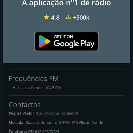
A aplicação nº1 de rádio
4.8
+500k
Rádio TerraNova
Horizonte FM 92.8
RCM - Rádio Clube Marinhense
Rádio Linear
104.6 - A Rádio de Vila do Conde
Frequências FM
Vila do Conde
: 104.6 FM
Contactos
Página Web:
http://www.radiolinear.pt
Morada:
Rua das Donas, n.º 3 4480-910 Vila do Conde
Telefone:
252 642 426/7/8/9