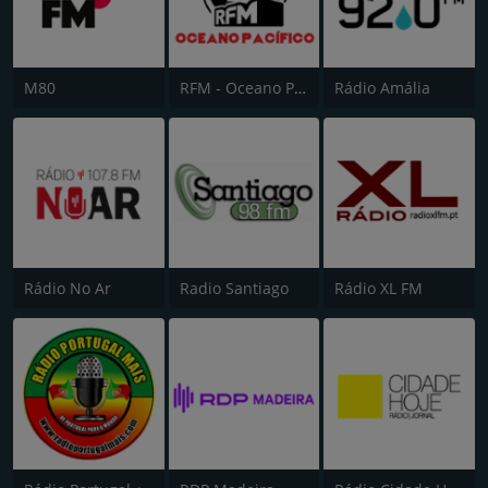
M80
RFM - Oceano Pacífico Online
Rádio Amália
Rádio No Ar
Radio Santiago
Rádio XL FM