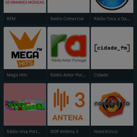
RFM
Rádio Comercial
Rádio Toca a Dançar
Mega Hits
Rádio Amor Portugal
Cidade
Rádio Viva Portugal
RDP Antena 3
Nove3cinco