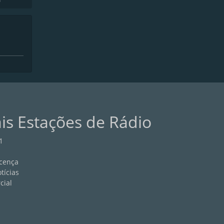
ais Estações de Rádio
1
cença
tícias
cial