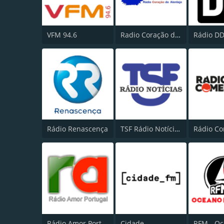
VFM 94.6
Radio Coração do Alentejo
Rádio D
Rádio Renascença
TSF Rádio Notícias
Rádio Co
Rádio Amor Portugal
Cidade