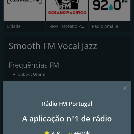
Cidade
RFM - Oceano Pacífico Online
Rádio Amália
Smooth FM Vocal Jazz
Frequências FM
Lisbon
: Online
Contactos
Página Web:
https://smoothfm.pt/
Rádio FM Portugal
A aplicação nº1 de rádio
4.8
+500k