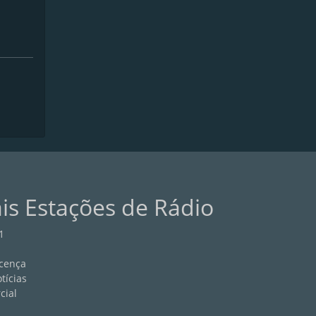
ais Estações de Rádio
1
cença
tícias
cial