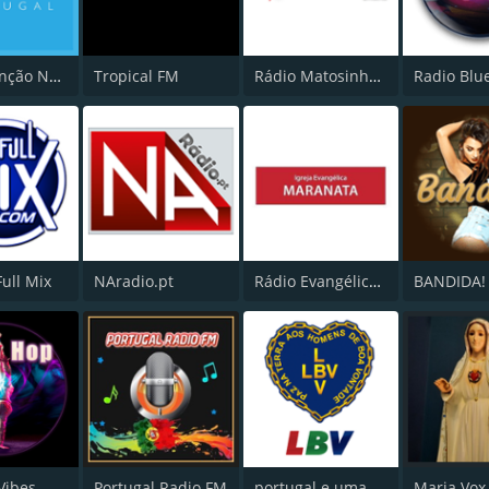
Rádio Canção Nova
Tropical FM
Rádio Matosinhos Online
Radio Blu
Full Mix
NAradio.pt
Rádio Evangélica Maranata
BANDIDA!
Vibes
Portugal Radio FM
portugal.e.uma.paixão