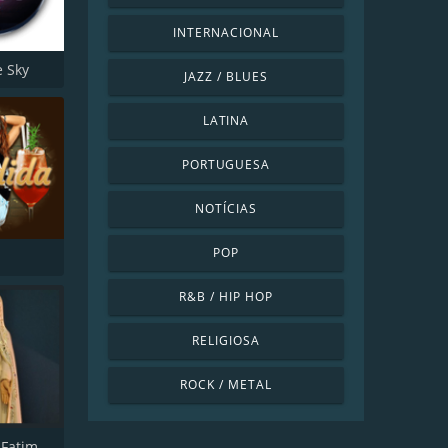
INTERNACIONAL
e Sky
JAZZ / BLUES
LATINA
PORTUGUESA
NOTÍCIAS
POP
R&B / HIP HOP
RELIGIOSA
ROCK / METAL
Maria Vox Fatima international radio and T.V.