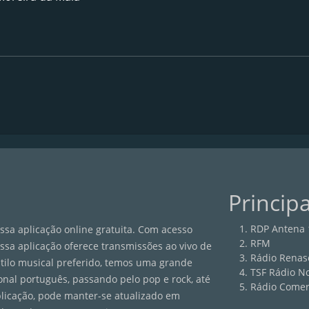
Princip
RDP Antena 
sa aplicação online gratuita. Com acesso
RFM
ossa aplicação oferece transmissões ao vivo de
Rádio Renas
estilo musical preferido, temos uma grande
TSF Rádio No
onal português, passando pelo pop e rock, até
Rádio Comer
plicação, pode manter-se atualizado em