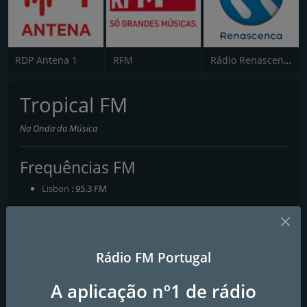
RDP Antena 1
RFM
Rádio Renascença
Tropical FM
Na Onda da Música
Frequências FM
Lisbon
: 95.3 FM
Contactos
Página Web:
https://promoacaotropical.com
Rádio FM Portugal
E-mail:
contato@promoacaotropical.com
A aplicação nº1 de rádio