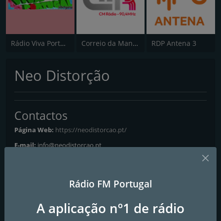
Rádio Viva Portugal
Correio da Manhã Rádio
RDP Antena 3
Neo Distorção
Contactos
Página Web:
https://neodistorcao.pt/
E-mail:
info@neodistorcao.pt
Redes Sociais
Rádio FM Portugal
A aplicação nº1 de rádio