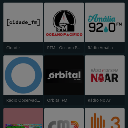
Cidade
RFM - Oceano Pacífico Online
Rádio Amália
Rádio Observador
Orbital FM
Rádio No Ar