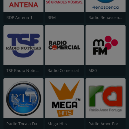
RDP Antena 1
RFM
Rádio Renascença
TSF Rádio Notícias
Rádio Comercial
M80
Rádio Toca a Dançar
Mega Hits
Rádio Amor Portugal