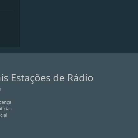
ais Estações de Rádio
1
cença
tícias
cial