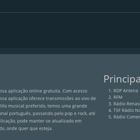
Princip
RDP Antena 
sa aplicação online gratuita. Com acesso
RFM
ossa aplicação oferece transmissões ao vivo de
Rádio Renas
estilo musical preferido, temos uma grande
TSF Rádio No
onal português, passando pelo pop e rock, até
Rádio Comer
plicação, pode manter-se atualizado em
do, onde quer que esteja.