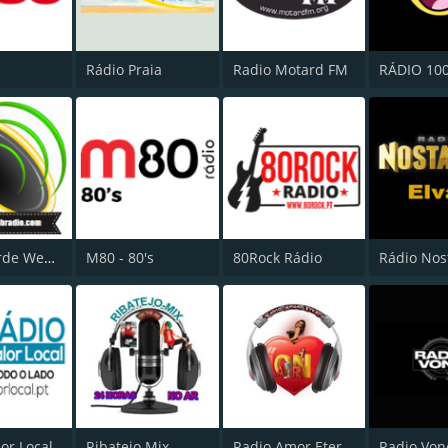
Rádio Praia
Radio Motard FM
Costa Verde Web Radio
M80 - 80's
80Rock Rádio
or Local
Ribatejo Mix
Radio Amor Eterno
Radio Von