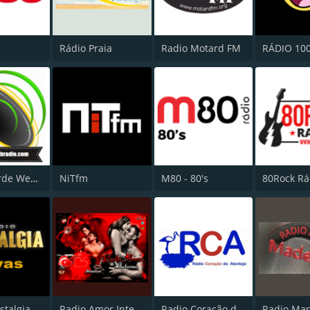
Rádio Praia
Radio Motard FM
Costa Verde Web Radio
NiTfm
M80 - 80's
80Rock Rá
Rádio Nostalgia Elvas
Radio Amor Interno
Radio Coração do Alentejo