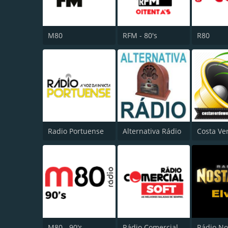
M80
RFM - 80's
R80
Radio Portuense
Alternativa Rádio
M80 - 90's
Rádio Comercial Soft