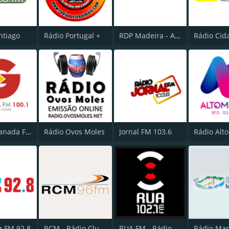
ntiago
Rádio Portugal +
RDP Madeira - Antena 3
Radio Granada FM
Rádio Ovos Moles
Jornal FM 103.6
Rádio Alt
e FM 92.8
RCM - Rádio Clube Marinhense
RUA FM - Rádio Universitária do Algarve
Rádio Mar