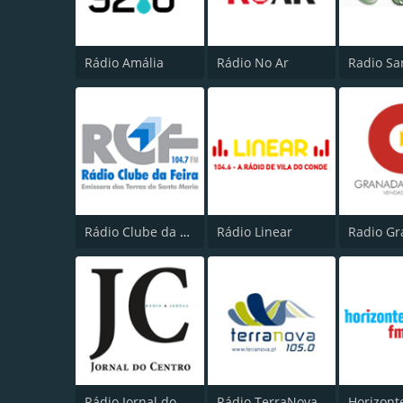
Rádio Amália
Rádio No Ar
Radio Sa
Rádio Clube da Feira
Rádio Linear
Rádio Jornal do Centro
Rádio TerraNova
Horizont