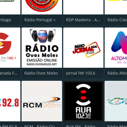
ntiago
Rádio Portugal +
RDP Madeira - Antena 3
Radio Granada FM
Rádio Ovos Moles
Jornal FM 103.6
Rádio Alt
e FM 92.8
RCM - Rádio Clube Marinhense
RUA FM - Rádio Universitária do Algarve
Rádio Mar