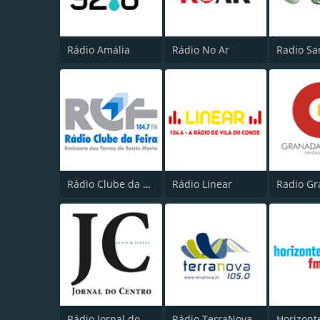
Rádio Amália
Rádio No Ar
Radio Sa
Rádio Clube da Feira
Rádio Linear
Rádio Jornal do Centro
Rádio TerraNova
Horizont