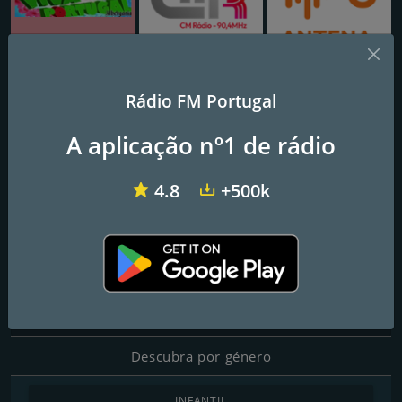
Rádio Viva Portugal
Correio da Manhã Rádio
RDP Antena 3
Rádio FM Portugal
Record FM
A aplicação nº1 de rádio
4.8
+500k
Frequências FM
Porto
: 95.5 FM
Contactos
Página Web:
http://www.recordfm.pt/
Descubra por género
INFANTIL