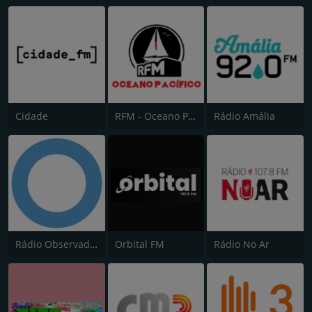
Cidade
RFM - Oceano Pacífico Online
Rádio Amália
Rádio Observador
Orbital FM
Rádio No Ar