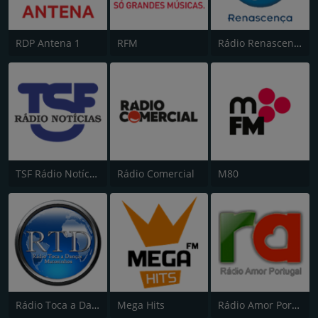
RDP Antena 1
RFM
Rádio Renascença
TSF Rádio Notícias
Rádio Comercial
M80
Rádio Toca a Dançar
Mega Hits
Rádio Amor Portugal