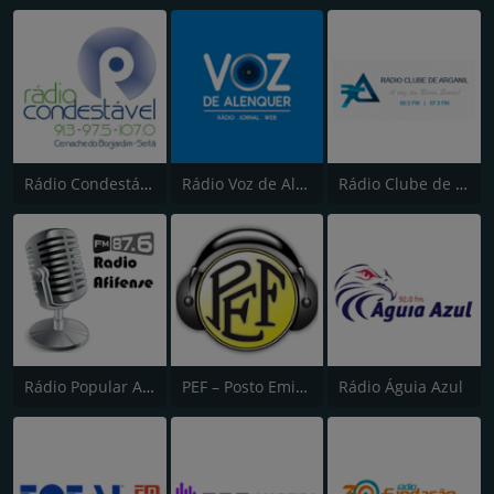
Rádio Condestável
Rádio Voz de Alenquer
Rádio Clube de Arganil
Rádio Popular Afifense
PEF – Posto Emissor do Funchal (Canal 2)
Rádio Águia Azul