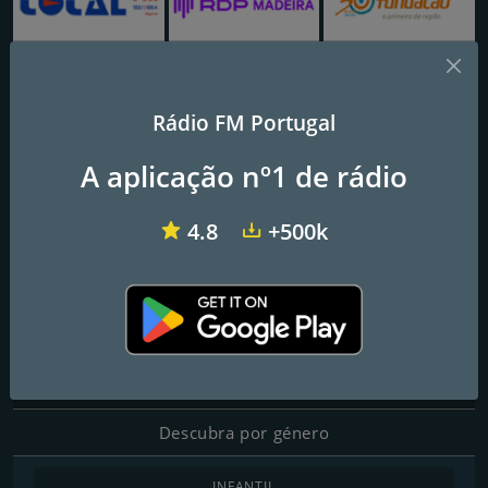
Rádio Total FM
RDP Madeira - Antena 3
Rádio Fundação
Rádio FM Portugal
Rádio Afurada
A aplicação nº1 de rádio
4.8
+500k
Frequências FM
Vila Nova de Gaia
: Online
Contactos
Página Web:
https://www.radioafurada.com
Descubra por género
INFANTIL