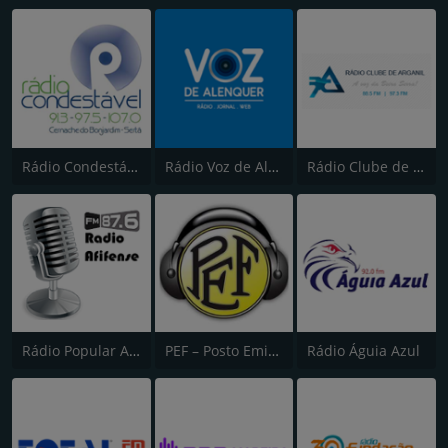
Rádio Condestável
Rádio Voz de Alenquer
Rádio Clube de Arganil
Rádio Popular Afifense
PEF – Posto Emissor do Funchal (Canal 2)
Rádio Águia Azul