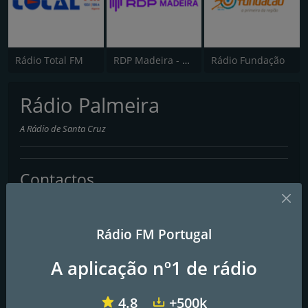
Rádio Total FM
RDP Madeira - Antena 3
Rádio Fundação
Rádio Palmeira
A Rádio de Santa Cruz
Contactos
Página Web:
https://rpalmeira.pt/
Morada:
Conjunto Habitacional Bemposta Ap-A1/A2 – Água Pena
Rádio FM Portugal
A aplicação nº1 de rádio
4.8
+500k