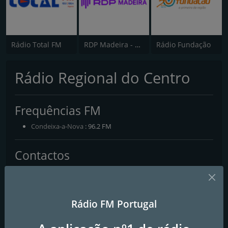
Rádio Total FM
RDP Madeira - Antena 3
Rádio Fundação
Rádio Regional do Centro
Frequências FM
Condeixa-a-Nova
: 96.2 FM
Contactos
Página Web:
https://www.radioregionalcentro.pt/
Morada:
Rua Adriano Lucas, 216 - Fracção D Eiras 3020-430
Coimbra
Rádio FM Portugal
Telefone:
239 497 750
E-mail:
radioregionaldocentro.estudios@gmail.com