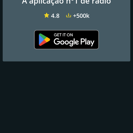
A aplicação nº1 de rádio
4.8
+500k