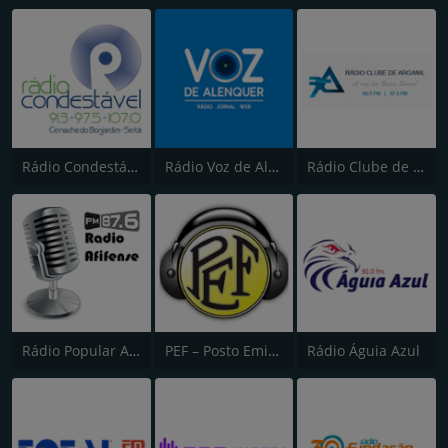
Rádio Condestável
Rádio Voz de Alenquer
Rádio Clube de Arganil
Rádio Popular Afifense
PEF – Posto Emissor do Funchal (Canal 2)
Rádio Águia Azul