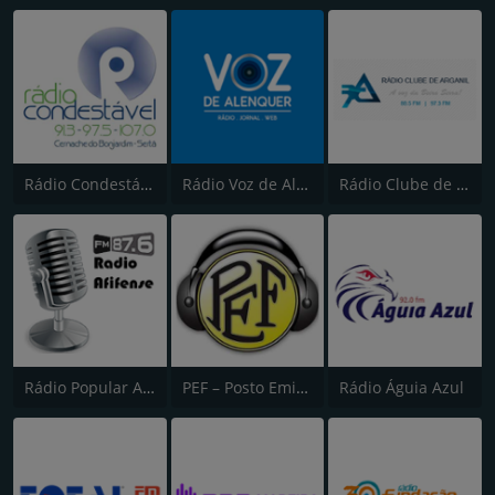
Rádio Condestável
Rádio Voz de Alenquer
Rádio Clube de Arganil
Rádio Popular Afifense
PEF – Posto Emissor do Funchal (Canal 2)
Rádio Águia Azul