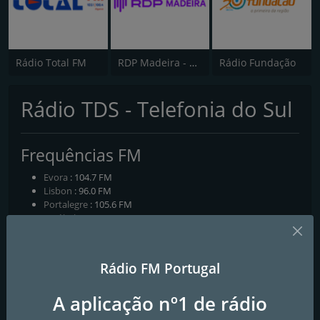
Rádio Total FM
RDP Madeira - Antena 3
Rádio Fundação
Rádio TDS - Telefonia do Sul
Frequências FM
Evora
: 104.7 FM
Lisbon
: 96.0 FM
Portalegre
: 105.6 FM
Setúbal
: 93.9 FM
Contactos
Rádio FM Portugal
Página Web:
https://televisaodosul.pt/radio-tds-online/
A aplicação nº1 de rádio