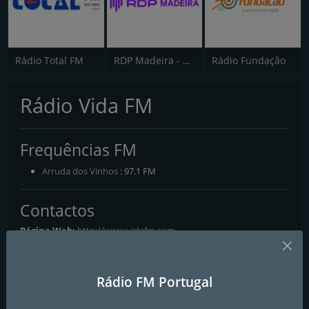
Rádio Total FM
RDP Madeira - Antena 3
Rádio Fundação
Rádio Vida FM
Frequências FM
Arruda dos Vinhos
: 97.1 FM
Contactos
Página Web:
http://www.vidafm.com
E-mail:
vidafm.lisboa@gmail.com
Rádio FM Portugal
Redes Sociais