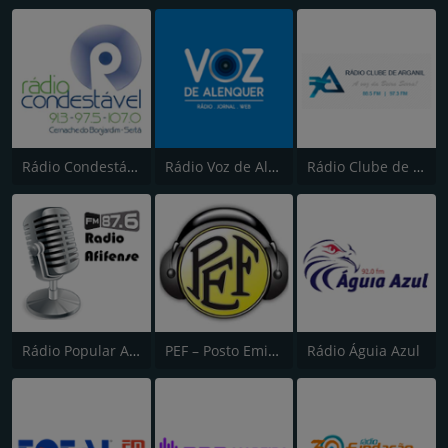
Rádio Condestável
Rádio Voz de Alenquer
Rádio Clube de Arganil
Rádio Popular Afifense
PEF – Posto Emissor do Funchal (Canal 2)
Rádio Águia Azul