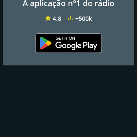
A aplicação nº1 de rádio
4.8
+500k