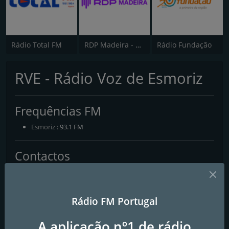
Rádio Total FM
RDP Madeira - Antena 3
Rádio Fundação
RVE - Rádio Voz de Esmoriz
Frequências FM
Esmoriz
: 93.1 FM
Contactos
Página Web:
https://avozdeesmoriz.pt/
Morada:
Avenida 29 de Março, 514 3885-517 Esmoriz
Rádio FM Portugal
Telefone:
256 793 072
E-mail:
geral@avozdeesmoriz.pt
A aplicação nº1 de rádio