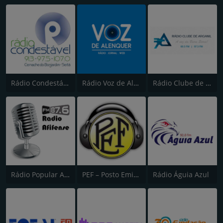
Rádio Condestável
Rádio Voz de Alenquer
Rádio Clube de Arganil
Rádio Popular Afifense
PEF – Posto Emissor do Funchal (Canal 2)
Rádio Águia Azul