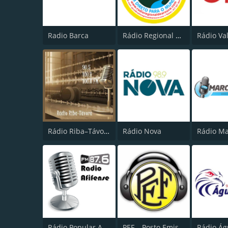
Radio Barca
Rádio Regional de Arouca
Rádio Va
Rádio Riba–Távora
Rádio Nova
Rádio M
Rádio Popular Afifense
PEF – Posto Emissor do Funchal (Canal 2)
Rádio Ág