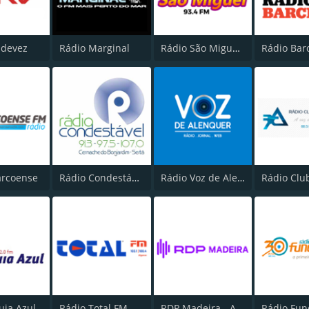
ldevez
Rádio Marginal
Rádio São Miguel 93.5
Rádio Bar
arcoense
Rádio Condestável
Rádio Voz de Alenquer
uia Azul
Rádio Total FM
RDP Madeira - Antena 3
Rádio Fu